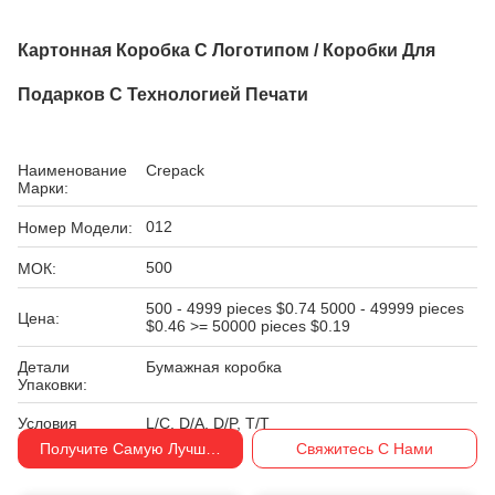
Картонная Коробка С Логотипом / Коробки Для
Подарков С Технологией Печати
Наименование
Crepack
Марки:
012
Номер Модели:
500
МОК:
500 - 4999 pieces $0.74 5000 - 49999 pieces
Цена:
$0.46 >= 50000 pieces $0.19
Детали
Бумажная коробка
Упаковки:
Условия
L/C, D/A, D/P, T/T
Оплаты:
Получите Самую Лучшую Цену
Свяжитесь С Нами