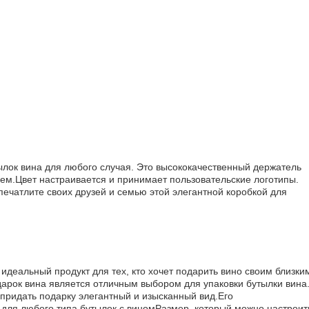
ылок вина для любого случая. Это высококачественный держатель
ем.Цвет настраивается и принимает пользовательские логотипы.
ечатлите своих друзей и семью этой элегантной коробкой для
 идеальный продукт для тех, кто хочет подарить вино своим близки
дарок вина является отличным выбором для упаковки бутылки вина
 придать подарку элегантный и изысканный вид.Его
ля любого типа бутылок с виномРазмер, который можно настроит