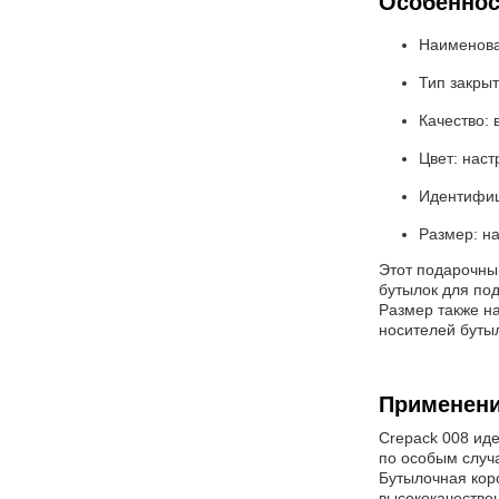
Особеннос
Наименова
Тип закрыт
Качество: 
Цвет: нас
Идентифиц
Размер: н
Этот подарочны
бутылок для по
Размер также на
носителей бутыл
Применени
Crepack 008 иде
по особым случа
Бутылочная коро
высококачестве