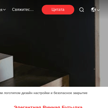
Свяжитесь С Нами
Цитата
ия
м логотипом дизайн настройки и безопасное закрытие
Элегантная Винная Бутылка