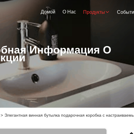
Домой
О Нас
Продукты
Событ
бная Информация О
кции
>
Элегантная винная бутылка подарочная коробка с настраиваемы