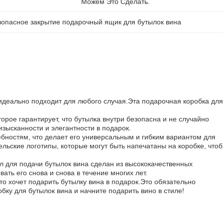
Можем Это Сделать.
зопасное закрытие подарочный ящик для бутылок вина
 идеально подходит для любого случая.Эта подарочная коробка для
орое гарантирует, что бутылка внутри безопасна и не случайно
зысканности и элегантности в подарок.
ебностям, что делает его универсальным и гибким вариантом для
льские логотипы, которые могут быть напечатаны на коробке, что
ол для подачи бутылок вина сделан из высококачественных
ать его снова и снова в течение многих лет.
то хочет подарить бутылку вина в подарок.Это обязательно
ку для бутылок вина и начните подарить вино в стиле!