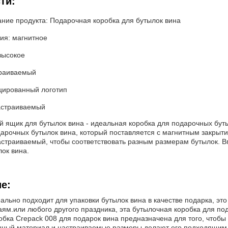
ти:
ние продукта: Подарочная коробка для бутылок вина
ия: магнитное
высокое
траиваемый
ированный логотип
астраиваемый
й ящик для бутылок вина - идеальная коробка для подарочных бут
дарочных бутылок вина, который поставляется с магнитным закрыти
страиваемый, чтобы соответствовать разным размерам бутылок. Вп
ок вина.
е:
ально подходит для упаковки бутылок вина в качестве подарка, это
ям.или любого другого праздника, эта бутылочная коробка для по
бка Crepack 008 для подарок вина предназначена для того, чтобы
нный материал и настраиваемые размеры делают его подходящим д