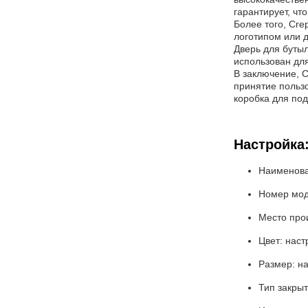
гарантирует, чт
Более того, Cre
логотипом или 
Дверь для бутыл
использован дл
В заключение, C
принятие польз
коробка для под
Настройка
Наименова
Номер мод
Место про
Цвет: нас
Размер: н
Тип закрыт