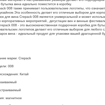
о бутылка вина идеально поместится в коробку.
pack 008 также принимает пользовательские логотипы, что означае
дизайном.Эта особенность делает его отличным выбором для корп
ок для вина Crepack 008 является универсальной и может использ
я корпоративных мероприятий., дегустации вин и винные фестивал
repack 008 - это высококачественная подарочная коробка для буты
овательских логотипов делают его отличным выбором для любого с
арок вина - идеальный продукт для упаковки вашей драгоценной б
:
ние марки: Crepack
ели: 008
исхождения: Китай
траиваемый
астраиваемый
ия: магнитное