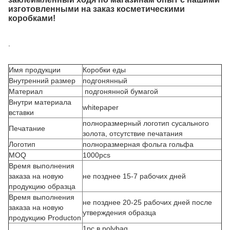
изготовленными на заказ косметическими
коробками!
.
Имя продукции
Коробки еды
Внутренний размер
подгонянный
Материал
подгонянной бумагой
Внутри материала
whitepaper
вставки
полноразмерный логотип сусального
Печатание
золота, отсутствие печатания
Логотип
полноразмерная фольга гольфа
MOQ
1000pcs
Время выполнения
заказа на новую
не позднее 15-7 рабочих дней
продукцию образца
Время выполнения
не позднее 20-25 рабочих дней после
заказа на новую
утверждения образца
продукцию Producton
1pc в polybag