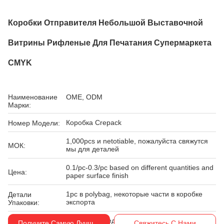
Коробки Отправителя Небольшой Выставочной
Витрины Рифленые Для Печатания Супермаркета
CMYK
Наименование
OME, ODM
Марки:
Коробка Crepack
Номер Модели:
1,000pcs и netotiable, пожалуйста свяжутся
МОК:
мы для деталей
0.1/pc-0.3/pc based on different quantities and
Цена:
paper surface finish
1pc в polybag, некоторые части в коробке
Детали
экспорта
Упаковки:
Условия
Западное соединение, T/T
Получите Самую Лучшую Цену
Свяжитесь С Нами