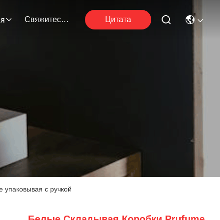
Свяжитесь С Нами
Цитата
ия
е упаковывая с ручкой
Белые Складывая Коробки Prufume