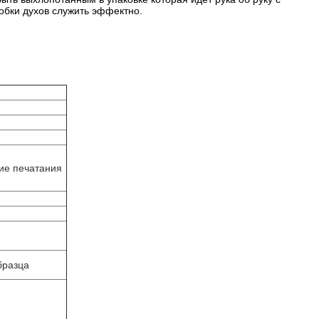
обки духов служить эффектно.
вие печатания
бразца