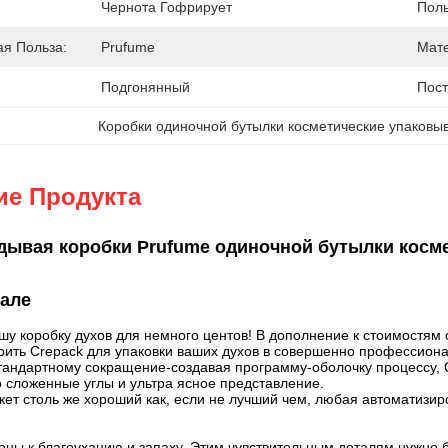
Чернота Гофрирует
Поль
я Польза:
Prufume
Мат
Подгонянный
Пост
Коробки одиночной бутылки косметические упаковы
ие Продукта
дывая коробки Prufume одиночной бутылки косме
тале
шу коробку духов для немного центов! В дополнение к стоимостям
рить Crepack для упаковки ваших духов в совершенно профессион
тандартному сокращение-создавая программу-оболочку процессу, C
 сложенные углы и ультра ясное представление.
кет столь же хороший как, если не лучший чем, любая автоматизи
ены к благоуханию и запаху. Этим чувствительным деталям нужно б