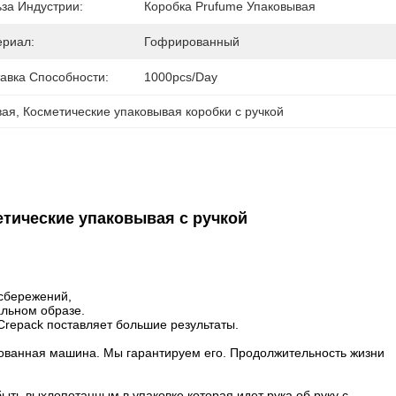
за Индустрии:
Коробка Prufume Упаковывая
ериал:
Гофрированный
авка Способности:
1000pcs/day
вая
, 
Косметические упаковывая коробки с ручкой
тические упаковывая с ручкой
 сбережений,
альном образе.
repack поставляет большие результаты.
рованная машина. Мы гарантируем его. Продолжительность жизни
ыть выхлопотанным в упаковке которая идет рука об руку с