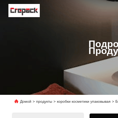
Подро
Проду
Домой
>
продукты
>
коробки косметики упаковывая
>
Б