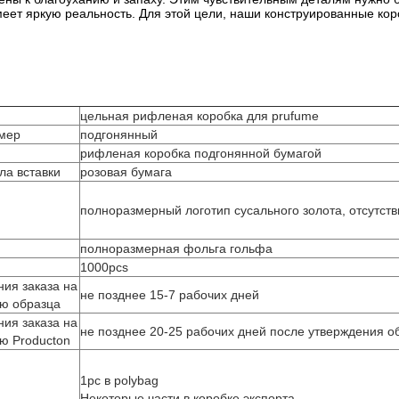
еет яркую реальность. Для этой цели, наши конструированные кор
цельная рифленая
коробка для prufume
змер
подгонянный
рифленая
коробка
подгонянной бумагой
ла вставки
розовая бумага
полноразмерный логотип сусального золота, отсутст
полноразмерная фольга гольфа
1000pcs
ия заказа на
не позднее 15-7 рабочих дней
ю образца
ия заказа на
не позднее 20-25 рабочих дней после утверждения о
ю Producton
1pc в polybag
Некоторые части в коробке экспорта