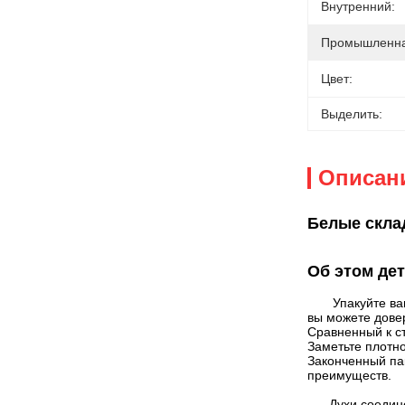
Внутренний:
Промышленна
Цвет:
Выделить:
Описан
Белые скла
Об этом де
Упакуйте ва
вы можете дове
Сравненный к с
Заметьте плотно
Законченный па
преимуществ.
Духи соедин