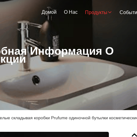
Домой
О Нас
Продукты
Событ
бная Информация О
кции
елые складывая коробки Prufume одиночной бутылки косметически