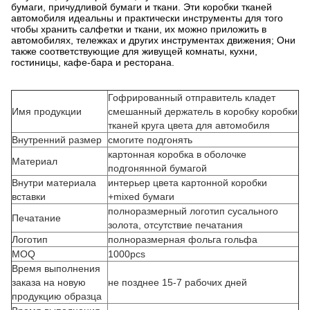
бумаги, причудливой бумаги и ткани. Эти коробки тканей
автомобиля идеальны и практически инструменты для того
чтобы хранить салфетки и ткани, их можно приложить в
автомобилях, тележках и других инструментах движения; Они
также соответствующие для живущей комнаты, кухни,
гостиницы, кафе-бара и ресторана.
Гофрированный отправитель кладет
Имя продукции
смешанный держатель в коробку коробки
тканей круга цвета для автомобиля
Внутренний размер
смогите подгонять
картонная коробка в оболочке
Материал
подгонянной бумагой
Внутри материала
интерьер цвета картонной коробки
вставки
+mixed бумаги
полноразмерный логотип сусального
Печатание
золота, отсутствие печатания
Логотип
полноразмерная фольга гольфа
MOQ
1000pcs
Время выполнения
заказа на новую
не позднее 15-7 рабочих дней
продукцию образца