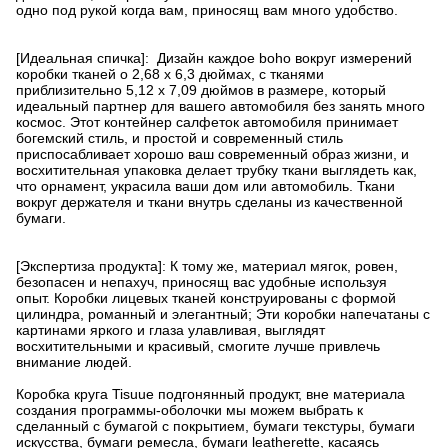
одно под рукой когда вам, приносящ вам много удобство.
[Идеальная спичка]: Дизайн каждое boho вокруг измерений
коробки тканей о 2,68 x 6,3 дюймах, с тканями
приблизительно 5,12 x 7,09 дюймов в размере, который
идеальный партнер для вашего автомобиля без занять много
космос. Этот контейнер салфеток автомобиля принимает
богемский стиль, и простой и современный стиль
приспосабливает хорошо ваш современный образ жизни, и
восхитительная упаковка делает трубку ткани выглядеть как,
что орнамент, украсила ваши дом или автомобиль. Ткани
вокруг держателя и ткани внутрь сделаны из качественной
бумаги.
[Экспертиза продукта]: К тому же, материал мягок, ровен,
безопасен и непахуч, приносящ вас удобные используя
опыт. Коробки лицевых тканей конструированы с формой
цилиндра, романный и элегантный; Эти коробки напечатаны с
картинами яркого и глаза улавливая, выглядят
восхитительными и красивый, смогите лучше привлечь
внимание людей.
Коробка круга Tisuue подгонянный продукт, вне материала
создания программы-оболочки мы можем выбрать к
сделанный с бумагой с покрытием, бумаги текстуры, бумаги
искусства, бумаги ремесла, бумаги leatherette, касаясь