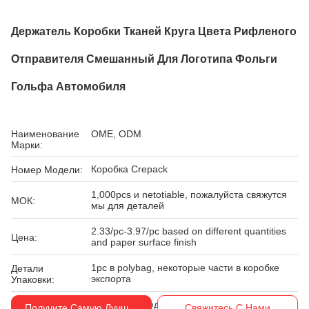
Держатель Коробки Тканей Круга Цвета Рифленого
Отправителя Смешанный Для Логотипа Фольги
Гольфа Автомобиля
Наименование
OME, ODM
Марки:
Коробка Crepack
Номер Модели:
1,000pcs и netotiable, пожалуйста свяжутся
МОК:
мы для деталей
2.33/pc-3.97/pc based on different quantities
Цена:
and paper surface finish
1pc в polybag, некоторые части в коробке
Детали
экспорта
Упаковки:
Условия
Западное соединение, T/T
Получите Самую Лучшую Цену
Свяжитесь С Нами