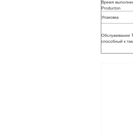
Время выполнен
Producton
Упаковка
Обслуживание Ta
способный к та