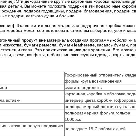
нение]: Эти декоративные круглые картонные коробки идеальны дл
вая детали. Вы можете положить подарки в эти подарочные коробки
 рождения, подарки годовщины, подарки благодарения, подарки св
ные подарки детского душа и больше.
овение]: Эта восхитительная маленькая подарочная коробка может 
я коробка может соответствовать стилю вы выбираете, увеличивае
дгонянный продукт, вне материала создания программы-оболочки м
и искусства, бумаги ремесла, бумаги leatherette, касаясь бумаги,
ственен и главн. Это практически ящики для хранения. Его можно 
ветки, свечи, конфеты, небольшие аксессуары одежды, карты пода
Гофрированный отправитель кладе
формы круга возникновения
змер
смогите подгонять
картонная коробка в оболочке под
ла вставки
интерьер цвета коробки гофрирова
полноразмерный логотип сусальног
полноразмерная фольга гольфа
1000pcs
ия заказа на новую продукцию
не позднее 15-7 рабочих дней