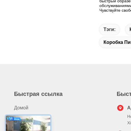
быстрый образец
обслуживаниями
Чувствуйте сво
Тэги:
Коробка П
Быстрая ссылка
Быст
Домой
А
Н
Продукты
X
О Нас