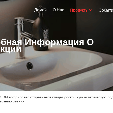
Домой
О Нас
Продукты
Событ
бная Информация О
кции
ODM гофрировал отправителя кладет роскошную астетическую под
возникновения