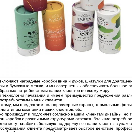
ключают наградные коробки вина и духов, шкатулки для драгоценн
еры и бумажные мешки, и мы совершены к обеспечивать большое ра
образные потребностямы наших клиентов по всему миру.
 технологии печатания и имеем преимущество предложения разли
потребностямы наших клиентов.
 этому, мы предлагаем полноразмерные экраны, термальные фольг
 логотипам компании наших клиентов, etc.
ко производит и подгоняет согласно нашим клиентам дизайны, но т
он коробок с различными структурами отвечать большие потребно
логия могут снабдить большую поддержку все наши клиенты в упак
бслуживания клиента предусматривает быстрое действие, профес