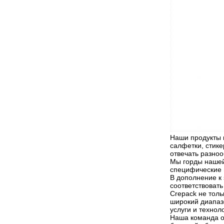
Наши продукты в
салфетки, стик
отвечать разно
Мы горды нашей
специфические 
В дополнение к
соответствовать
Crepack не толь
широкий диапаз
услуги и техно
Наша команда о