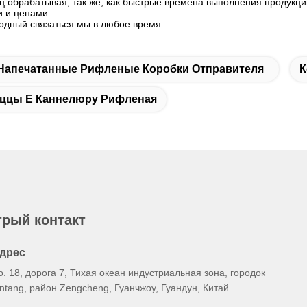
 обрабатывая, так же, как быстрые времена выполнения продукции
 и ценами.
бодный связаться мы в любое время.
Напечатанные Рифленые Коробки Отправителя
К
иццы E Каннелюру Рифленая
рый контакт
дрес
о. 18, дорога 7, Тихая океан индустриальная зона, городок
intang, район Zengcheng, Гуанчжоу, Гуандун, Китай