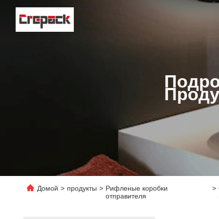
Подро
Проду
Домой
>
продукты
>
Рифленые коробки
>
отправителя