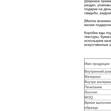
[Широкое приме
раздач, упаковы
подарки на день
свадьбы, радуш
[Милое возникн
милая подарочна
Коробка еды по
текстуры, бумаг
используем каче
искусственные ц
Имя продукции
Внутренний ра
Материал
Внутри материа
Печатание
Логотип
MOQ
Время выполнен
образца