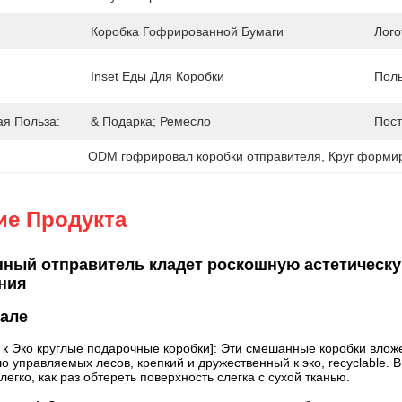
Коробка Гофрированной Бумаги
Лого
Inset Еды Для Коробки
Поль
я Польза:
& Подарка; Ремесло
Пост
ODM гофрировал коробки отправителя
, 
Круг форми
ие Продукта
ный отправитель кладет роскошную астетическу
ния
тале
к Эко круглые подарочные коробки]: Эти смешанные коробки вложе
о управляемых лесов, крепкий и дружественный к эко, recyclable. 
легко, как раз обтереть поверхность слегка с сухой тканью.