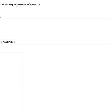
сле утверждения образца
а
му одному