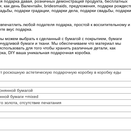
я подарка давая, розничных демонстраций продукта, бесплатных
, как день Валентайн, bridesmaids, предложения, подарки рождест
адьбы, подарки градации, подарки дела, подарки свадьбы, подарк
впечатлить любой подателя подарка, простой к восхитительному и
те вкус подарка.
ы можем выбрать к сделанный с бумагой с покрытием, бумаги
 причудливой бумаги и ткани. Мы обеспечиваем что материал мы
использовать для того чтобы хранить различные детали, как
рка, DIY ваша уникальная подарочная коробка.
т роскошную астетическую подарочную коробку в коробку еды
гонянной бумагой
нной бумаги +mixed
о золота, отсутствие печатания