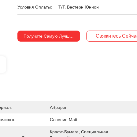
Условия Оплаты:
Т/Т, Вестерн Юнион
Свяжитесь Сейча
Получите Самую Лучшую Цену
ериал:
Artpaper
нчивать:
Слоение Matt
Крафт-Бумага, Специальная 