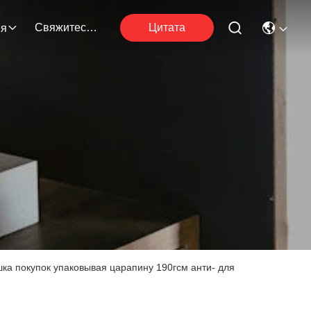
Свяжитесь С Нами
Цитата
ия
ка покупок упаковывая царапину 190гсм анти- для