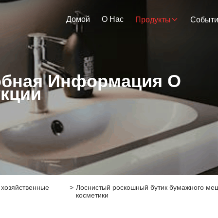
Домой
О Нас
Продукты
Событ
бная Информация О
кции
 хозяйственные
>
Лоснистый роскошный бутик бумажного меш
косметики