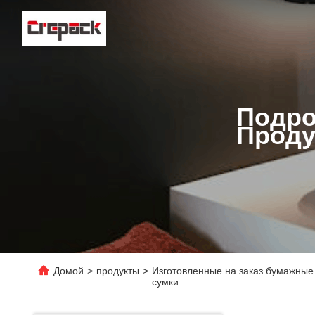
Подро
Проду
Домой
>
продукты
>
Изготовленные на заказ бумажные
сумки