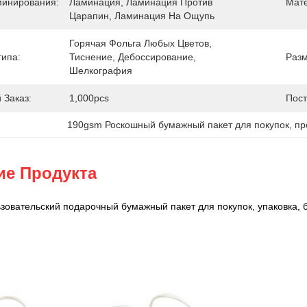
минирования:
Ламинация, Ламинация Против 
Мат
Царапин, Ламинация На Ощупь
Горячая Фольга Любых Цветов, 
типа:
Тиснение, Дебоссирование, 
Разм
Шелкография
Заказ:
1,000pcs
Пост
190gsm Роскошный бумажный пакет для покупок
, 
пр
ие Продукта
зовательский подарочный бумажный пакет для покупок, упаковка, б