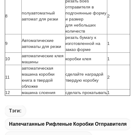
резать boes
отправителя в
полуавтоматный
подгонянные форму
8
2
автомат для резки
и размер
для небольших
количеств
резать бумагу к
Автоматические
9
изготовленной на
1
автоматы для резки
заказ форме
автоматические клея
10
коробки клея
1
машины
автоматическая
машина коробки
сделайте наградой
11
2
книга в твердой
твердую коробку
обложке
12
машина слоения
сделать прокатывать
1
Тэги:
Напечатанные Рифленые Коробки Отправителя