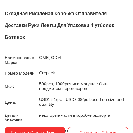
Складная Рифленая Коробка Отправителя
Доставки Руки Ленты Для Упаковки Футболок
Ботинок
Наименование
OME, ODM
Марки:
Crepack
Номер Модели:
500pcs, 1000pcs или могущее быть
МОК:
предметом переговоров
USD1.81/pc - USD2.39/pc based on size and
Цена:
quantity
Детали
некоторые части в коробке экспорта
Упаковки:
Условия
T/T, западное соединение, MoneyGram
Получите Самую Лучшую Цену
Свяжитесь С Нами