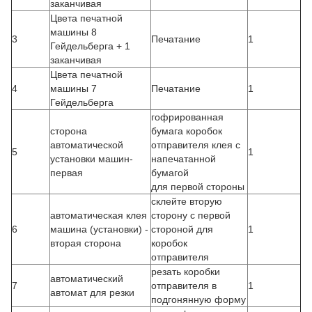
заканчивая
Цвета печатной
машины 8
3
Печатание
1
Гейдельберга + 1
заканчивая
Цвета печатной
4
машины 7
Печатание
1
Гейдельберга
гофрированная
сторона
бумага коробок
автоматической
отправителя клея с
5
1
установки машин-
напечатанной
первая
бумагой
для первой стороны
склейте вторую
автоматическая клея
сторону с первой
6
машина (установки) -
стороной для
1
вторая сторона
коробок
отправителя
резать коробки
автоматический
7
отправителя в
1
автомат для резки
подгонянную форму