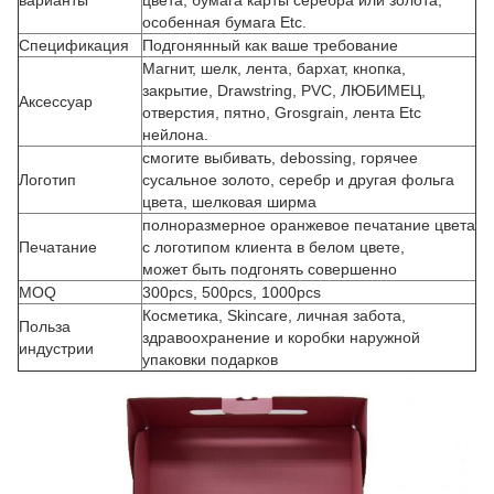
варианты
цвета, бумага карты серебра или золота,
особенная бумага Etc.
Спецификация
Подгонянный как ваше требование
Магнит, шелк, лента, бархат, кнопка,
закрытие, Drawstring, PVC, ЛЮБИМЕЦ,
Аксессуар
отверстия, пятно, Grosgrain, лента Etc
нейлона.
смогите выбивать, debossing, горячее
Логотип
сусальное золото, серебр и другая фольга
цвета, шелковая ширма
полноразмерное оранжевое печатание цвета
Печатание
с логотипом клиента в белом цвете,
может быть подгонять совершенно
MOQ
300pcs, 500pcs, 1000pcs
Косметика, Skincare, личная забота,
Польза
здравоохранение и коробки наружной
индустрии
упаковки подарков