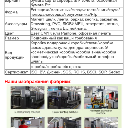
вариант
бумага карты серебра или золота, особенная
бумага Etc.
Ect ящика/магнитных/складчатости/книги/круга/
Форма
чемодана/сердца/треугольника/Filp.
Магнит, шелк, лента, бархат, кнопка, закрытие,
Аксессуары
Drawstring, PVC, ЛЮБИМЕЦ, отверстия, пятно,
Grosgrain, лента Etc нейлона.
Цвет
Цвет CMYK или Pantone, офсетная печать
Размер
Подгонянный как ваши требования
Коробка подарочной коробки/свечи/коробка
шоколада/шкатулка для драгоценностей/
косметическая коробка/коробка вина/коробка
Вид
shoebox/духов/коробка/мобильный телефон
продукции
шляпы
коробка/коробка etc цветка.
Сертификат
ISO, BV, Дисней, SGS, ROHS, BSCI, SQP, Sedex
Наши изображения фабрики: