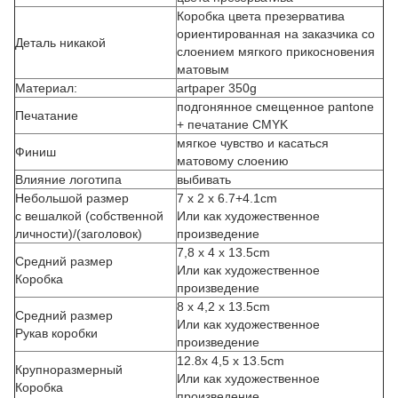
Коробка цвета презерватива
ориентированная на заказчика со
Деталь никакой
слоением мягкого прикосновения
матовым
Материал:
artpaper 350g
подгонянное смещенное pantone
Печатание
+ печатание CMYK
мягкое чувство и касаться
Финиш
матовому слоению
Влияние логотипа
выбивать
Небольшой размер
7 x 2 x 6.7+4.1cm
с вешалкой (собственной
Или как художественное
личности)/(заголовок)
произведение
7,8 x 4 x 13.5cm
Средний размер
Или как художественное
Коробка
произведение
8 x 4,2 x 13.5cm
Средний размер
Или как художественное
Рукав коробки
произведение
12.8x 4,5 x 13.5cm
Крупноразмерный
Или как художественное
Коробка
произведение