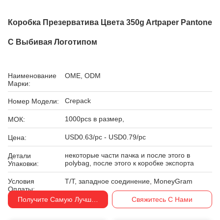
Коробка Презерватива Цвета 350g Artpaper Pantone
С Выбивая Логотипом
Наименование
OME, ODM
Марки:
Crepack
Номер Модели:
1000pcs в размер,
МОК:
USD0.63/pc - USD0.79/pc
Цена:
некоторые части пачка и после этого в
Детали
polybag, после этого к коробке экспорта
Упаковки:
Условия
T/T, западное соединение, MoneyGram
Оплаты:
Получите Самую Лучшую Цену
Свяжитесь С Нами