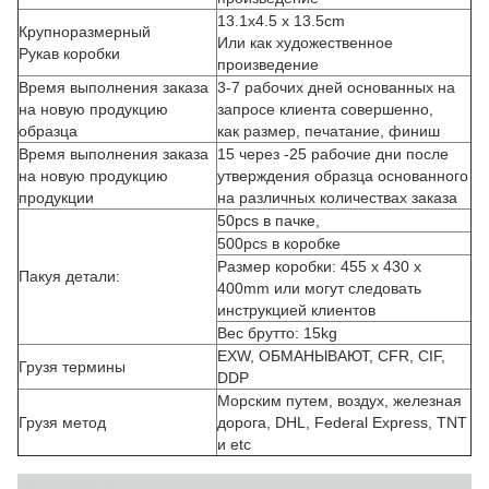
13.1x4.5 x 13.5cm
Крупноразмерный
Или как художественное
Рукав коробки
произведение
Время выполнения заказа
3-7 рабочих дней основанных на
на новую продукцию
запросе клиента совершенно,
образца
как размер, печатание, финиш
Время выполнения заказа
15 через -25 рабочие дни после
на новую продукцию
утверждения образца основанного
продукции
на различных количествах заказа
50pcs в пачке,
500pcs в коробке
Размер коробки: 455 x 430 x
Пакуя детали:
400mm или могут следовать
инструкцией клиентов
Вес брутто: 15kg
EXW, ОБМАНЫВАЮТ, CFR, CIF,
Грузя термины
DDP
Морским путем, воздух, железная
Грузя метод
дорога, DHL, Federal Express, TNT
и etc