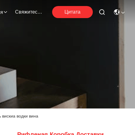
Свяжитесь С Нами
Цитата
ия
 вискиа водки вина
Рифленая Коробка Доставки