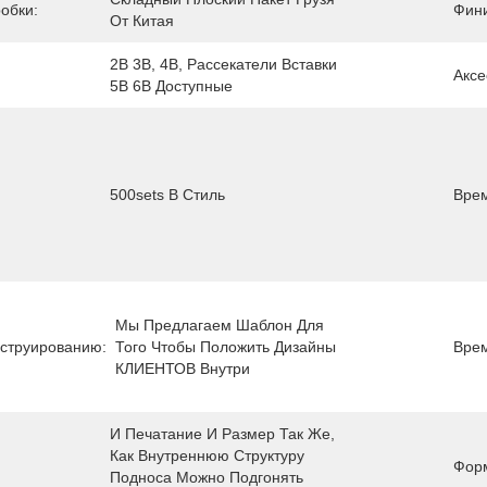
обки:
Фин
От Китая
2B 3B, 4B, Рассекатели Вставки 
Аксе
5B 6B Доступные
500sets В Стиль
Врем
Мы Предлагаем Шаблон Для 
нструированию:
Того Чтобы Положить Дизайны 
Врем
КЛИЕНТОВ Внутри
И Печатание И Размер Так Же, 
Как Внутреннюю Структуру 
Фор
Подноса Можно Подгонять 