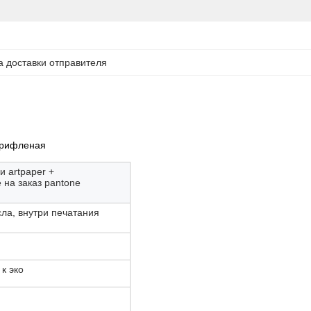
 доставки отправителя
 рифленая
 artpaper +
 на заказ pantone
ла, внутри печатания
к эко