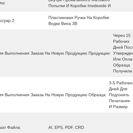
иш:
Попытки И Коробки Insideside И
Пластиковая Ручка На Коробке 
ссуар 2:
Водки Вина 3B
Через 15 
Рабочих 
Дней Посл
я Выполнения Заказа На Новую Продукцию Продукции:
Утвержден
Или Оплат
Образца 
Получили
3-5 Рабочих 
Дней Для 
я Выполнения Заказа На Новую Продукцию Образца:
Подгонять 
Печатание 
И Размер
мат Файла:
AI, EPS, PDF, CRD