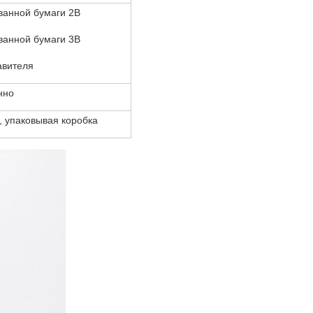
ванной бумаги 2B
ванной бумаги 3B
авителя
нно
е, упаковывая коробка