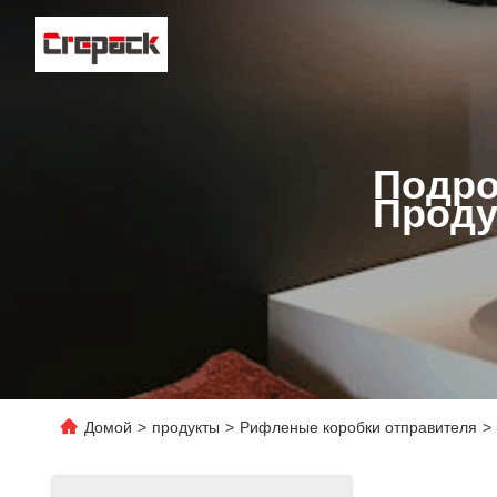
Подро
Проду
Домой
>
продукты
>
Рифленые коробки отправителя
>