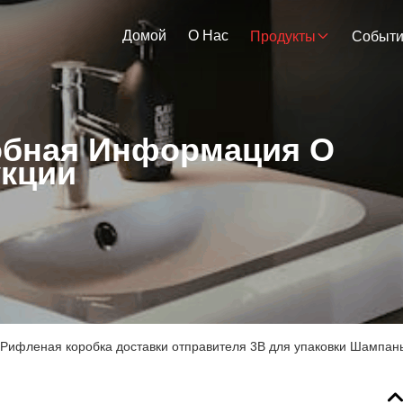
Домой
О Нас
Продукты
Событ
бная Информация О
кции
Рифленая коробка доставки отправителя 3B для упаковки Шампань