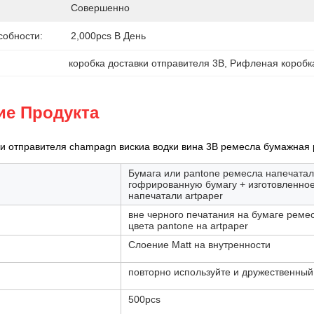
Совершенно
собности:
2,000pcs В День
коробка доставки отправителя 3B
, 
Рифленая коробка
ие Продукта
ки отправителя champagn вискиа водки вина 3B ремесла бумажная
Бумага или pantone ремесла напечатали
гофрированную бумагу + изготовленное
напечатали artpaper
вне черного печатания на бумаге ремес
цвета pantone на artpaper
Слоение Matt на внутренности
повторно используйте и дружественный 
500pcs