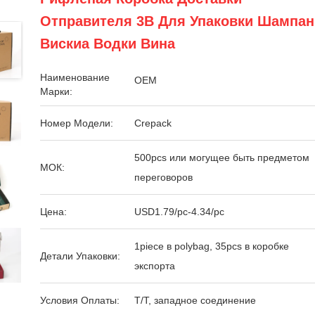
Отправителя 3B Для Упаковки Шампан
Вискиа Водки Вина
Наименование
OEM
Марки:
Номер Модели:
Crepack
500pcs или могущее быть предметом
МОК:
переговоров
Цена:
USD1.79/pc-4.34/pc
1piece в polybag, 35pcs в коробке
Детали Упаковки:
экспорта
Условия Оплаты:
T/T, западное соединение