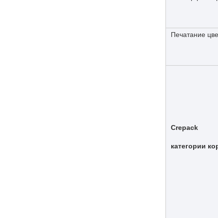
Печатание цв
Crepack
категории ко