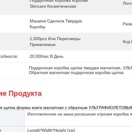
Подарочная Коробка Коробки 
Лого
Skincare Косметическая
Машина Сделала Твердую 
Разм
Коробку
1,000pcs Или Переговоры 
Код 
Приемлемые
собности:
20,000пкс В День
Подарочная коробка щитка твердая магнитная
, 
УЛЬ
Обратная магнитная подарочная коробка щитка
ие Продукта
ия щитка формы книги магнитная с обратным УЛЬТРАФИОЛЕТОВЫМ
Изготовленная на заказ роскошная отрезая коробка 
р
Length*Width*Height (см)