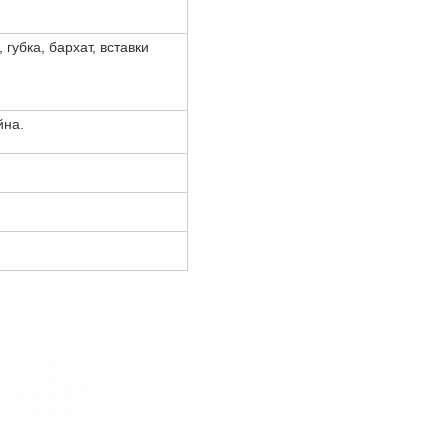
убка, бархат, вставки
йна.