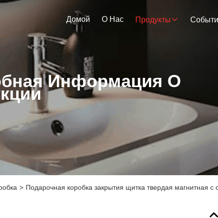
Домой
О Нас
Продукты
Событ
бная Информация О
кции
робка
>
Подарочная коробка закрытия щитка твердая магнитная