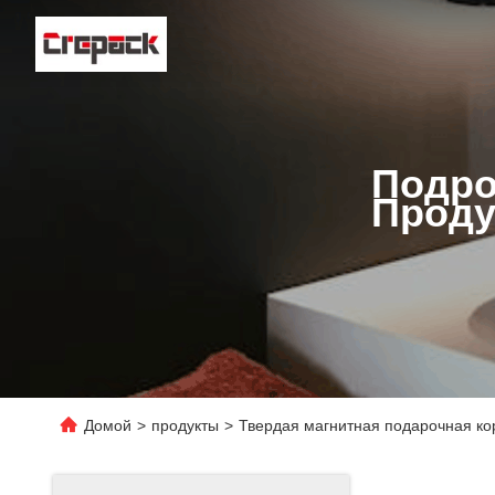
Подро
Проду
Домой
>
продукты
>
Твердая магнитная подарочная ко