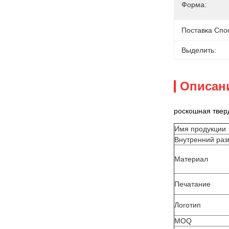
Форма:
Поставка Спо
Выделить:
Описан
роскошная тверд
Имя продукции
Внутренний ра
Материал
Печатание
Логотип
MOQ