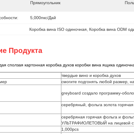
Прямоугольник
Поль
собности:
5,000пкс/дай
Коробка вина ISO одиночная
, 
Коробка вина ODM од
ие Продукта
ая сползая картонная коробка духов коробки вина ящика одиночна
твердые вино и коробка духов
змер
смогите подгонять любой размер, н
greyboard создало программу-оболо
серебряный, фольга золота горя
серебряная горячая фольга и фольг
УЛЬТРАФИОЛЕТОВЫЙ на лицевой с
1,000pcs