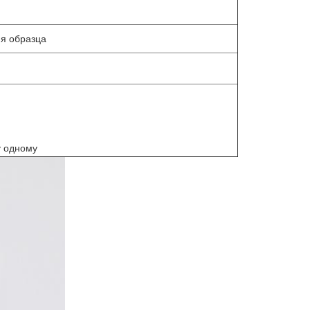
ия образца
у одному