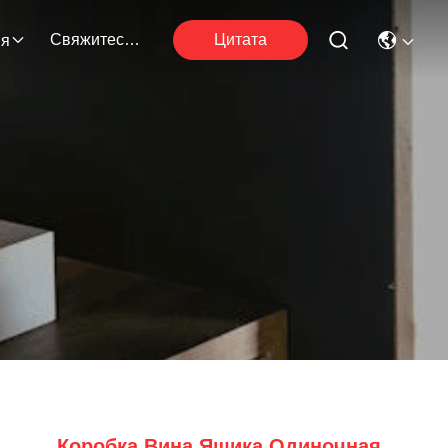
Свяжитесь С Нами
Цитата
ия
Коробка Вина Ящика Одиночная