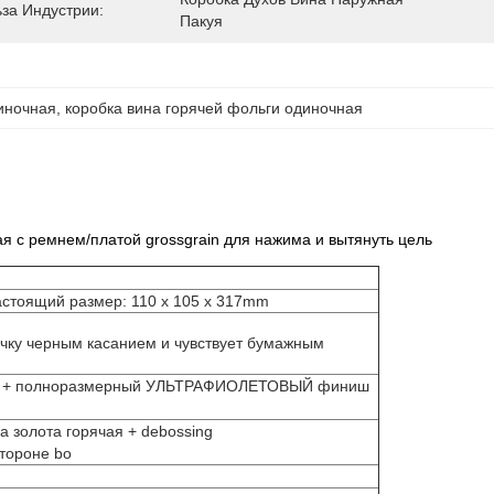
за Индустрии:
Пакуя
иночная
, 
коробка вина горячей фольги одиночная
я с ремнем/платой grossgrain для нажима и вытянуть цель
астоящий размер: 110 x 105 x 317mm
чку черным касанием и чувствует бумажным
чая + полноразмерный УЛЬТРАФИОЛЕТОВЫЙ финиш
а золота горячая + debossing
тороне bo