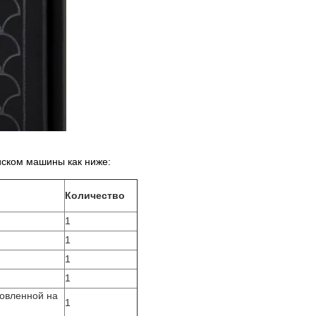
иском машины как ниже:
Количество
1
1
1
1
товленной на
1