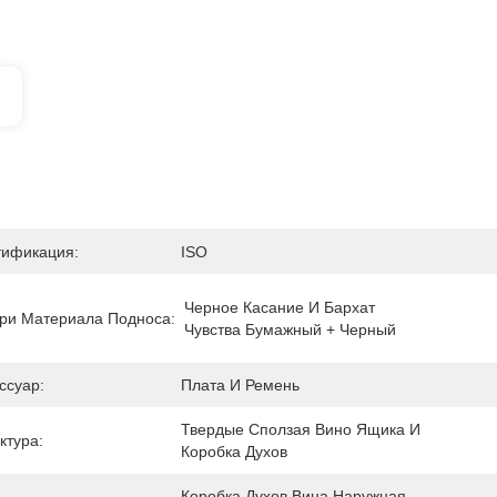
тификация:
ISO
Черное Касание И Бархат 
ри Материала Подноса:
Чувства Бумажный + Черный
ссуар:
Плата И Ремень
Твердые Сползая Вино Ящика И 
ктура:
Коробка Духов
Коробка Духов Вина Наружная 