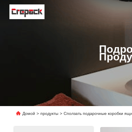
Подро
Проду
Домой
>
продукты
>
Сползать подарочные коробки ящ