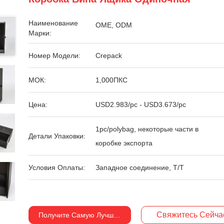
Наименование
OME, ODM
Марки:
Номер Модели:
Crepack
МОК:
1,000ПКС
Цена:
USD2.983/pc - USD3.673/pc
1pc/polybag, некоторые части в
Детали Упаковки:
коробке экспорта
Условия Оплаты:
Западное соединение, T/T
Свяжитесь Сейча
Получите Самую Лучшую Цену