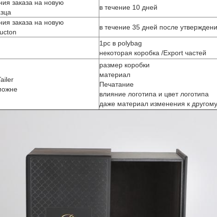
ия заказа на новую
в течение 10 дней
азца
ия заказа на новую
в течение 35 дней после утвержден
ucton
1pc в polybag
некоторая коробка /Export частей
размер коробки
материал
iler
Печатание
можне
влияние логотипа и цвет логотипа
даже материал изменения к другом