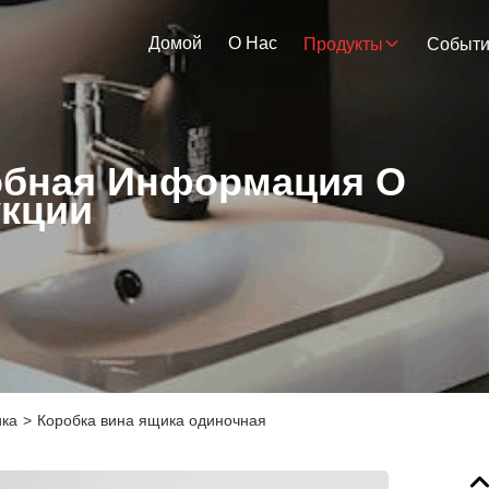
Домой
О Нас
Продукты
Событ
бная Информация О
кции
ика
>
Коробка вина ящика одиночная