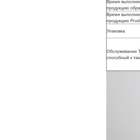
Время выполнен
продукцию обр
Время выполнен
продукцию Prod
Упаковка
Обслуживание Ta
способный к та