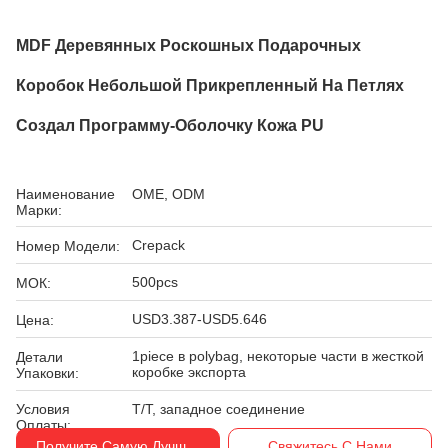
MDF Деревянных Роскошных Подарочных
Коробок Небольшой Прикрепленный На Петлях
Создал Программу-Оболочку Кожа PU
Наименование
OME, ODM
Марки:
Crepack
Номер Модели:
500pcs
МОК:
USD3.387-USD5.646
Цена:
1piece в polybag, некоторые части в жесткой
Детали
коробке экспорта
Упаковки:
Условия
T/T, западное соединение
Оплаты:
Получите Самую Лучшую Цену
Свяжитесь С Нами