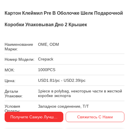
Картон Клеймил Pre В Оболочке Шелк Подарочной
Коробки Упаковывая Дно 2 Крышек
Наименование
OME, ODM
Марки:
Crepack
Номер Модели:
1000PCS
МОК:
USD1.81/pc - USD2.39/pc
Цена:
1piece в polybag, некоторые части в жесткой
Детали
коробке экспорта
Упаковки:
Условия
Западное соединение, T/T
Оплаты:
Получите Самую Лучшую Цену
Свяжитесь С Нами