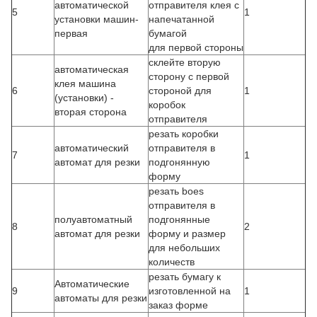
автоматической
отправителя клея с
5
1
установки машин-
напечатанной
первая
бумагой
для первой стороны
склейте вторую
автоматическая
сторону с первой
клея машина
6
стороной для
1
(установки) -
коробок
вторая сторона
отправителя
резать коробки
автоматический
отправителя в
7
1
автомат для резки
подгонянную
форму
резать boes
отправителя в
полуавтоматный
подгонянные
8
2
автомат для резки
форму и размер
для небольших
количеств
резать бумагу к
Автоматические
9
изготовленной на
1
автоматы для резки
заказ форме