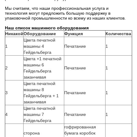
Мы считаем, что наши профессиональная услуга и
технология могут предложить большую поддержку в
упаковочной промышленности ко всему из наших клиентов.
Наш список машинного оборудования
Никакой
Оборудование
Функция
Количества
Цвета печатной
1
машины 4
Печатание
1
Гейдельберга
Цвета +1 печатной
машины 6
2
Печатание
1
Гейдельберга
заканчивая
Цвета печатной
машины 8
3
Печатание
1
Гейдельберга + 1
заканчивая
Цвета печатной
4
машины 7
Печатание
1
Гейдельберга
гофрированная
сторона
бумага коробок