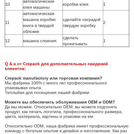
автоматические
10
коробки клея
1
клея машины
автоматическая
машина коробки
сделайте наградой
11
2
книга в твердой
твердую коробку
обложке
сделать
12
машина слоения
1
прокатывать
Q & a от Crepack для дополнительных сведений
клиентов:
Crepack manufactory или торговая компания?
Мы фабрика 100% с много лет профессионального 
упаковывая опыта.
Теплыйая для посещения нашей фабрики.
Можете вы обеспечить обслуживания OEM и ODM?
Да мы можем. Относительно OEM, вы можете подгонять 
продукт, как печать логотипа, профессионального размера, 
цвета, материала, картины и упаковки на ем.
Относительно ODM, наша фабрика имеет профессиональную 
команду с богатым опытом в дизайне и изготовлении. Как раз 