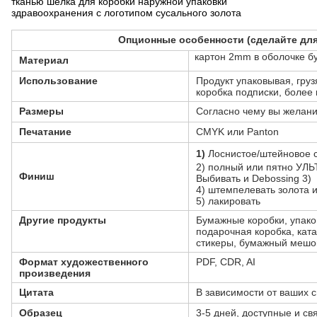
тканью шелка для коробки наружной упаковки
здравоохранения с логотипом сусального золота
Опционные особенности (сделайте для
картон 2mm в оболочке бум
Материал
Использование
Продукт упаковывая, груз
коробка подписки, более 
Размеры
Согласно чему вы желан
Печатание
CMYK или Panton
1)
Лоснистое/штейновое 
2) полный или пятно У
Финиш
Выбивать и Debossing 3)
4) штемпелевать золота 
5) лакировать
Другие продукты
Бумажные коробки, упако
подарочная коробка, ката
стикеры, бумажный мешо
Формат художественного
PDF, CDR, AI
произведения
Цитата
В зависимости от ваших 
Образец
3-5 дней, доступные и св