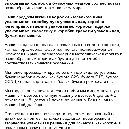
упаковывая коробок и бумажных мешков
соотвествовать
разнообразить клиентов от во всем мире.
Наши продукты включая
коробки
наградного
вина
упаковывая, коробку духа упаковывая, коробки
ювелирных изделий упаковывая, коробки подарка
упаковывая, косметику и коробки красоты упаковывая,
бумажные мешки.
Наши выгодные предлагают различные печатая технологии,
как полноразмерная офсетная печать, полноразмерная
шелковая ширма и полноразмерная металлическая фольга в
разнообразить материалах бумаги для того чтобы
соотвествовать клиентов особенные.
Мы также производим другие различные виды регулярных
бумаг коробок и сумок, как бумага C2S, бумага C1S, бумага
CCNB, черная карта карты, белых, бумага ремесла и etc.
Мы горды наших печатая технологий и мы имеем печатную
машину 4 цветов, печатную машину 5 цветов, 6 цветов + 1
печатающ и 8 цветов +1 печатная машина. Вся из наших
машин Гейдельберг.
Crepack не только производит и подгоняет основанный на
дизайнах клиентов, но также предлагает новаторские и
творческие упаковывая решения для клиентов, как коробки в
различном различных структур и etc…